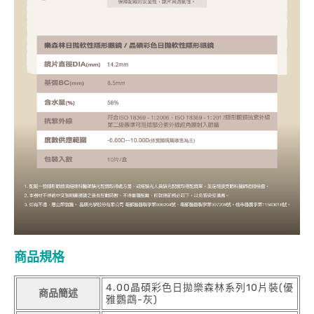
商品規格
4.00晶碩彩色日拋樂森林系列10片裝(優
商品簡述
雅鸚鵡-灰)