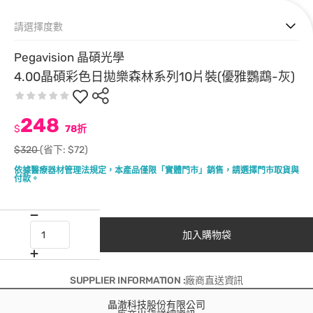
請選擇度數
Pegavision 晶碩光學
4.00晶碩彩色日拋樂森林系列10片裝(優雅鸚鵡-灰)
248
$
78折
$320
(省下: $72)
依據醫療器材管理法規定，本產品僅限「實體門市」銷售，請選擇門市取貨與
付款。
加入購物袋
SUPPLIER INFORMATION :廠商直送資訊
晶澈科技股份有限公司