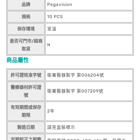
品牌
Pegavision
規格
10 PCS
保存環境
室溫
是否可門市/超商
N
取貨
商品屬性
許可證核准字號
衛署醫器製字 第006204號
醫療器材許可證
衛署醫器製字 第007209號
號
有效期間或保存
2年
期限
製造日期
請見盒裝標示
定期校正之服務