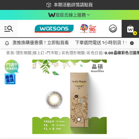
下載app最高回饋$350
本期活動詳情請點我
屈臣氏線上服務
0
激推換購優惠價！立即點我看
激推換購優惠價！立即點我看
下單選閃電送 1小時到貨！領神券
首頁
/
隱形眼鏡[線上訂>門市取]
/
彩色隱形眼鏡
/
彩色日拋
/
0.00晶碩彩色日拋