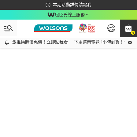
下載app最高回饋$350
本期活動詳情請點我
屈臣氏線上服務
0
激推換購優惠價！立即點我看
激推換購優惠價！立即點我看
下單選閃電送 1小時到貨！領神券