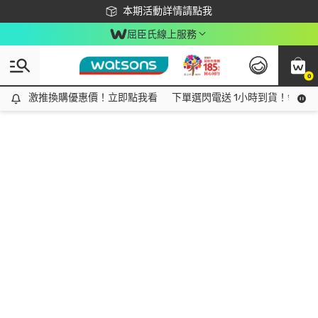
下載app最高回饋$350
本期活動詳情請點我
屈臣氏線上服務
0
激推換購優惠價！立即點我看
激推換購優惠價！立即點我看
下單選閃電送 1小時到貨！領神券