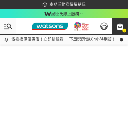
下載app最高回饋$350
本期活動詳情請點我
屈臣氏線上服務
0
激推換購優惠價！立即點我看
激推換購優惠價！立即點我看
下單選閃電送 1小時到貨！領神券