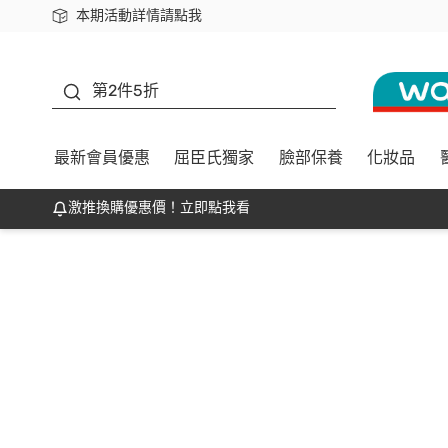
本期活動詳情請點我
下載app最高回饋$350
善存
第2件5折
最新會員優惠
屈臣氏獨家
臉部保養
化妝品
激推換購優惠價！立即點我看