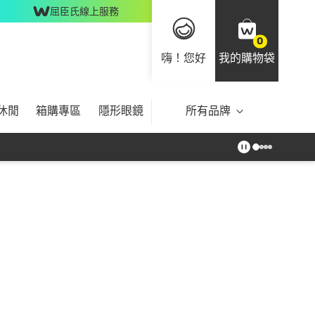
屈臣氏線上服務
0
嗨！您好
我的購物袋
休閒
箱購專區
隱形眼鏡
所有品牌