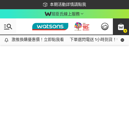
下載app最高回饋$350
本期活動詳情請點我
屈臣氏線上服務
0
激推換購優惠價！立即點我看
激推換購優惠價！立即點我看
下單選閃電送 1小時到貨！領神券