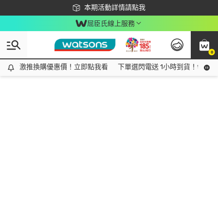
下載app最高回饋$350
本期活動詳情請點我
屈臣氏線上服務
0
激推換購優惠價！立即點我看
激推換購優惠價！立即點我看
下單選閃電送 1小時到貨！領神券