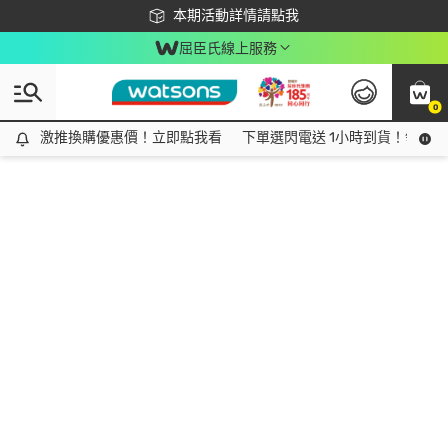
下載app最高回饋$350
本期活動詳情請點我
屈臣氏線上服務
0
激推換購優惠價！立即點我看
激推換購優惠價！立即點我看
下單選閃電送 1小時到貨！領神券