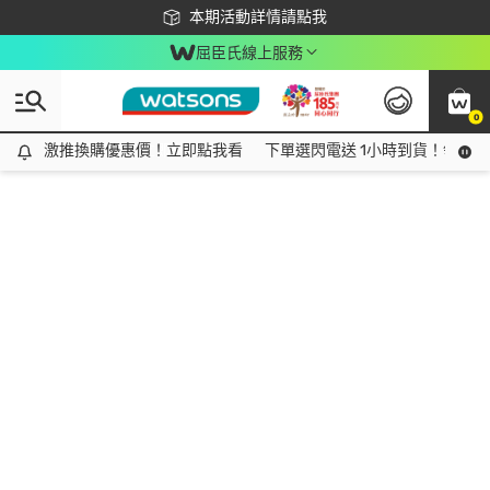
下載app最高回饋$350
本期活動詳情請點我
屈臣氏線上服務
0
激推換購優惠價！立即點我看
激推換購優惠價！立即點我看
下單選閃電送 1小時到貨！領神券