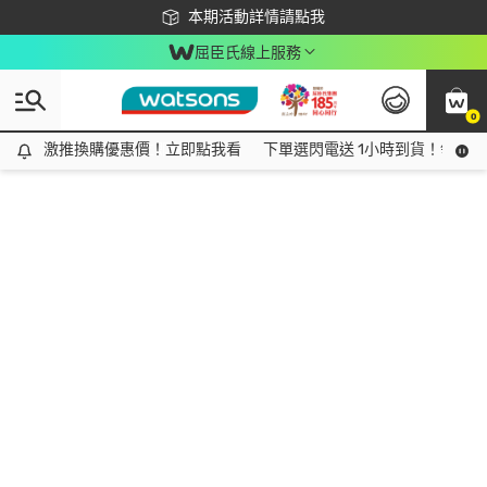
下載app最高回饋$350
本期活動詳情請點我
屈臣氏線上服務
0
激推換購優惠價！立即點我看
激推換購優惠價！立即點我看
下單選閃電送 1小時到貨！領神券