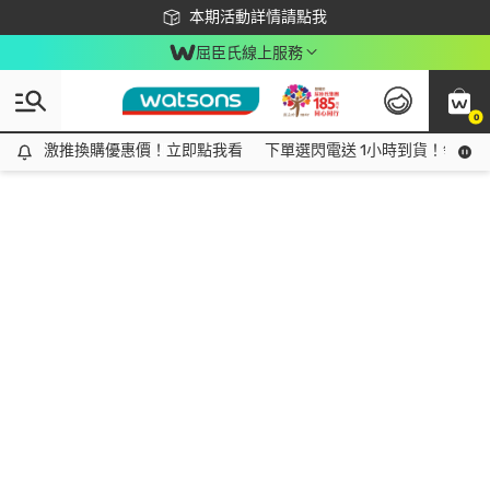
下載app最高回饋$350
本期活動詳情請點我
屈臣氏線上服務
0
激推換購優惠價！立即點我看
激推換購優惠價！立即點我看
下單選閃電送 1小時到貨！領神券