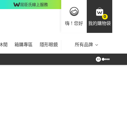
屈臣氏線上服務
0
嗨！您好
我的購物袋
休閒
箱購專區
隱形眼鏡
所有品牌