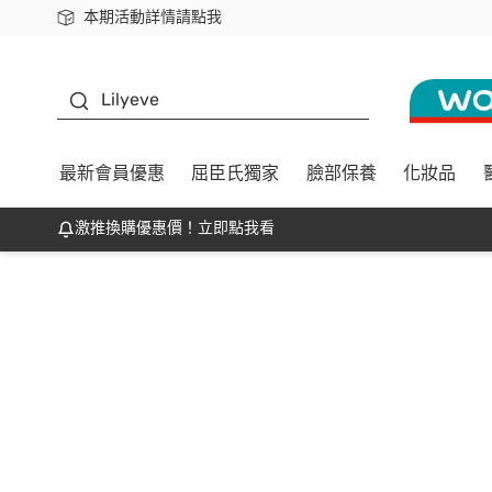
本期活動詳情請點我
下載app最高回饋$350
K beauty
Lilyeve
最新會員優惠
屈臣氏獨家
臉部保養
化妝品
激推換購優惠價！立即點我看