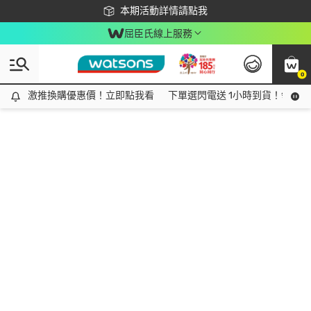
下載app最高回饋$350
本期活動詳情請點我
屈臣氏線上服務
0
激推換購優惠價！立即點我看
激推換購優惠價！立即點我看
下單選閃電送 1小時到貨！領神券