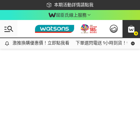
下載app最高回饋$350
本期活動詳情請點我
屈臣氏線上服務
0
激推換購優惠價！立即點我看
激推換購優惠價！立即點我看
下單選閃電送 1小時到貨！領神券