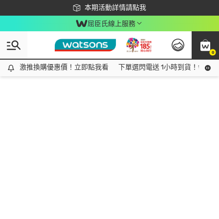
下載app最高回饋$350
本期活動詳情請點我
屈臣氏線上服務
0
激推換購優惠價！立即點我看
激推換購優惠價！立即點我看
下單選閃電送 1小時到貨！領神券