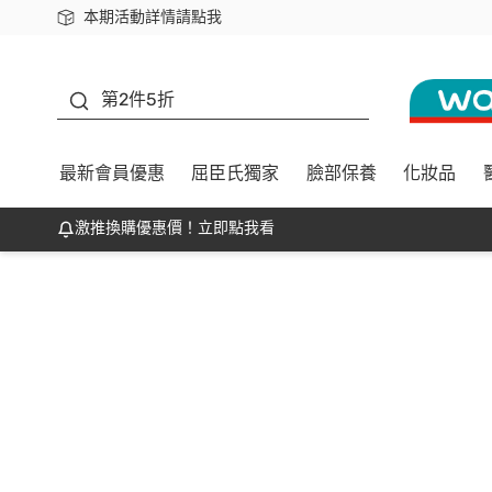
本期活動詳情請點我
下載app最高回饋$350
善存
第2件5折
最新會員優惠
屈臣氏獨家
臉部保養
化妝品
激推換購優惠價！立即點我看