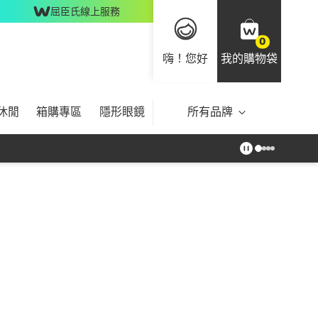
屈臣氏線上服務
0
嗨！您好
我的購物袋
休閒
箱購專區
隱形眼鏡
所有品牌