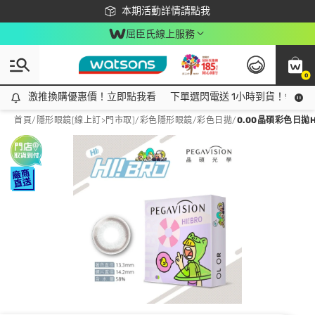
下載app最高回饋$350
本期活動詳情請點我
屈臣氏線上服務
0
激推換購優惠價！立即點我看
激推換購優惠價！立即點我看
下單選閃電送 1小時到貨！領神券
首頁
/
隱形眼鏡[線上訂>門市取]
/
彩色隱形眼鏡
/
彩色日拋
/
0.00晶碩彩色日拋H