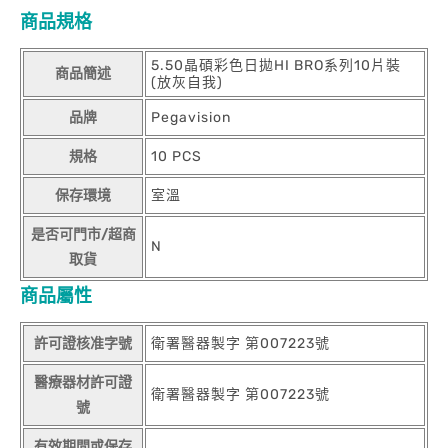
商品規格
5.50晶碩彩色日拋HI BRO系列10片裝
商品簡述
(放灰自我)
品牌
Pegavision
規格
10 PCS
保存環境
室溫
是否可門市/超商
N
取貨
商品屬性
許可證核准字號
衛署醫器製字 第007223號
醫療器材許可證
衛署醫器製字 第007223號
號
有效期間或保存