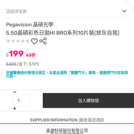
請選擇度數
Pegavision 晶碩光學
5.50晶碩彩色日拋HI BRO系列10片裝(放灰自我)
199
$
63折
$320
(省下: $121)
依據醫療器材管理法規定，本產品僅限「實體門市」銷售，請選擇門市取貨與
付款。
加入購物袋
SUPPLIER INFORMATION :廠商直送資訊
晶澈科技股份有限公司