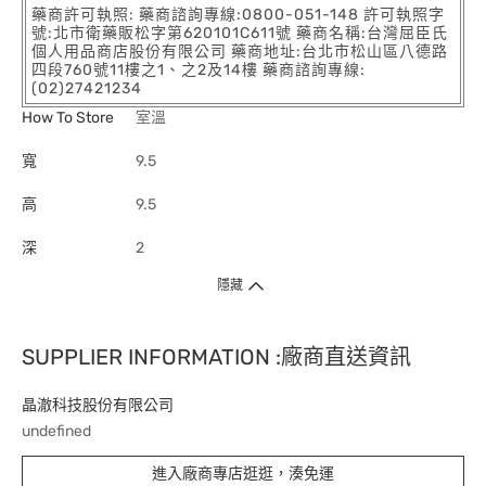
藥商許可執照: 藥商諮詢專線:0800-051-148 許可執照字
號:北市衛藥販松字第620101C611號 藥商名稱:台灣屈臣氏
個人用品商店股份有限公司 藥商地址:台北市松山區八德路
四段760號11樓之1、之2及14樓 藥商諮詢專線:
(02)27421234
How To Store
室溫
寬
9.5
高
9.5
深
2
隱藏
SUPPLIER INFORMATION :廠商直送資訊
晶澈科技股份有限公司
undefined
進入廠商專店逛逛，湊免運