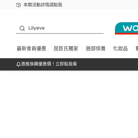
本期活動詳情請點我
下載app最高回饋$350
K beauty
Lilyeve
最新會員優惠
屈臣氏獨家
臉部保養
化妝品
激推換購優惠價！立即點我看