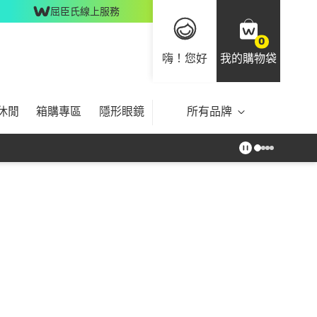
屈臣氏線上服務
0
嗨！您好
我的購物袋
休閒
箱購專區
隱形眼鏡
所有品牌