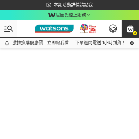
下載app最高回饋$350
本期活動詳情請點我
屈臣氏線上服務
0
激推換購優惠價！立即點我看
激推換購優惠價！立即點我看
下單選閃電送 1小時到貨！領神券