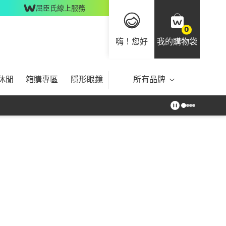
屈臣氏線上服務
0
嗨！您好
我的購物袋
休閒
箱購專區
隱形眼鏡
所有品牌