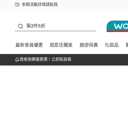
本期活動詳情請點我
下載app最高回饋$350
善存
第2件5折
最新會員優惠
屈臣氏獨家
臉部保養
化妝品
激推換購優惠價！立即點我看