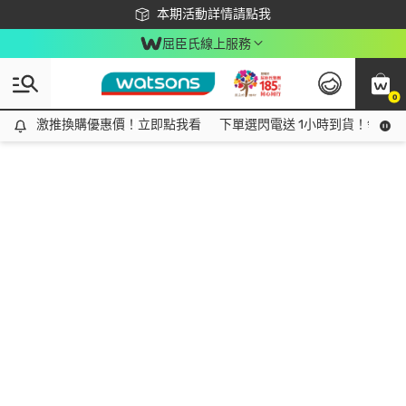
下載app最高回饋$350
本期活動詳情請點我
屈臣氏線上服務
0
激推換購優惠價！立即點我看
激推換購優惠價！立即點我看
下單選閃電送 1小時到貨！領神券