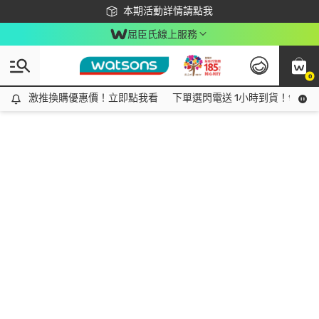
下載app最高回饋$350
本期活動詳情請點我
屈臣氏線上服務
0
激推換購優惠價！立即點我看
激推換購優惠價！立即點我看
下單選閃電送 1小時到貨！領神券