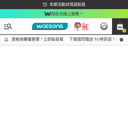
下載app最高回饋$350
本期活動詳情請點我
屈臣氏線上服務
0
激推換購優惠價！立即點我看
激推換購優惠價！立即點我看
下單選閃電送 1小時到貨！領神券