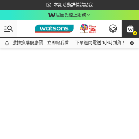
下載app最高回饋$350
本期活動詳情請點我
屈臣氏線上服務
0
激推換購優惠價！立即點我看
激推換購優惠價！立即點我看
下單選閃電送 1小時到貨！領神券