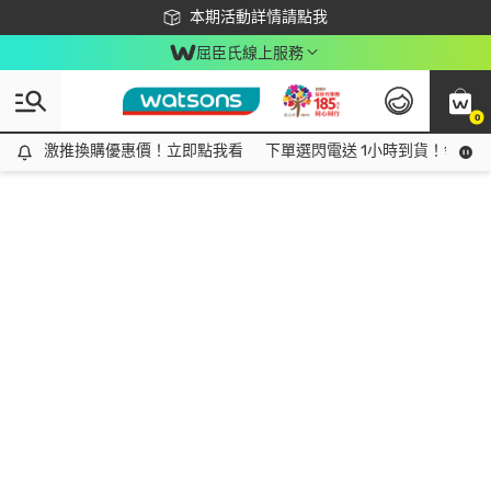
下載app最高回饋$350
本期活動詳情請點我
屈臣氏線上服務
0
激推換購優惠價！立即點我看
激推換購優惠價！立即點我看
下單選閃電送 1小時到貨！領神券