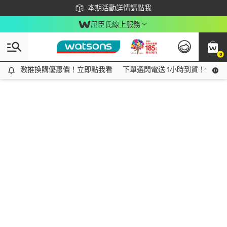
下載app最高回饋$350
本期活動詳情請點我
屈臣氏線上服務
0
激推換購優惠價！立即點我看
激推換購優惠價！立即點我看
下單選閃電送 1小時到貨！領神券