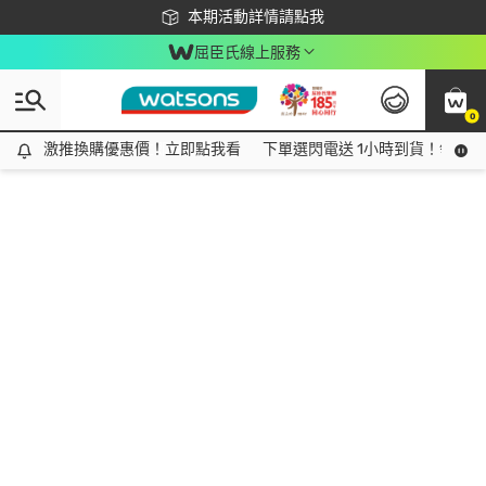
下載app最高回饋$350
本期活動詳情請點我
屈臣氏線上服務
0
激推換購優惠價！立即點我看
激推換購優惠價！立即點我看
下單選閃電送 1小時到貨！領神券