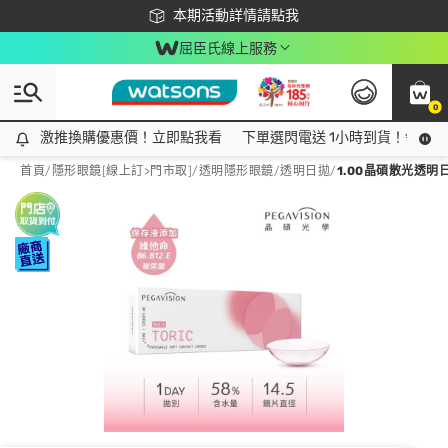
下載app最高回饋$350
本期活動詳情請點我
屈臣氏線上服務
0
激推換購優惠價！立即點我看
激推換購優惠價！立即點我看
下單選閃電送 1小時到貨！領神券
首頁
/
隱形眼鏡[線上訂>門市取]
/
透明隱形眼鏡
/
透明日拋
/
1.00晶碩散光透明日