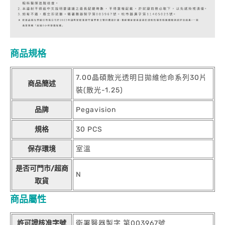
商品規格
7.00晶碩散光透明日拋維他命系列30片
商品簡述
裝(散光-1.25)
品牌
Pegavision
規格
30 PCS
保存環境
室溫
是否可門市/超商
N
取貨
商品屬性
許可證核准字號
衛署醫器製字 第003967號