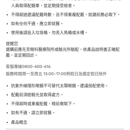
人員取得配鏡單，並定期接受檢查。
不得超過建議配戴時數，且不得重複配戴，就寢前務必取下。
如有任何不適，應立即就醫。
使用後請投入垃圾桶，勿丟入馬桶或水槽。
提醒您
選購前應先至眼科醫療院所或驗光所驗配，依產品說明書正確配
戴，並定期回診。
客服專線0800-600-616
服務時間周一至周五 13:00~17:00例假日及國定假日除外
抗紫外線隱形眼鏡不可替代太陽眼鏡，建議搭配使用。
配戴前須經驗光並取得處方。
不得超時或重複配戴，睡前需取下。
如有不適，請立即就醫。
產品概念