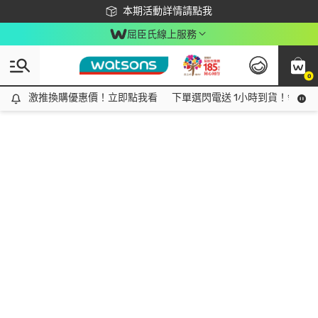
下載app最高回饋$350
本期活動詳情請點我
屈臣氏線上服務
0
激推換購優惠價！立即點我看
激推換購優惠價！立即點我看
下單選閃電送 1小時到貨！領神券