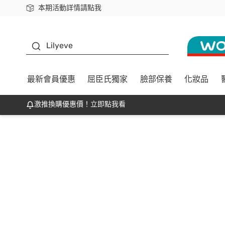
本期活動詳情請點我
下載app最高回饋$350
K beauty
Lilyeve
最新會員優惠
屈臣氏獨家
臉部保養
化妝品
激推換購優惠價！立即點我看