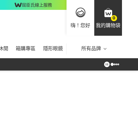
屈臣氏線上服務
0
嗨！您好
我的購物袋
休閒
箱購專區
隱形眼鏡
所有品牌