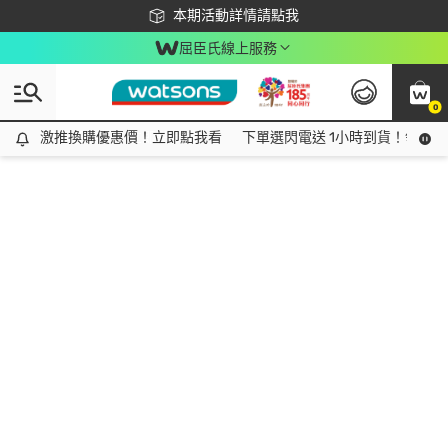
下載app最高回饋$350
本期活動詳情請點我
屈臣氏線上服務
0
激推換購優惠價！立即點我看
激推換購優惠價！立即點我看
下單選閃電送 1小時到貨！領神券