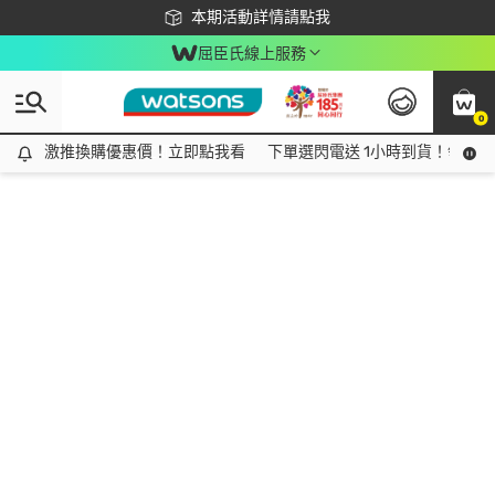
下載app最高回饋$350
本期活動詳情請點我
屈臣氏線上服務
0
激推換購優惠價！立即點我看
激推換購優惠價！立即點我看
下單選閃電送 1小時到貨！領神券