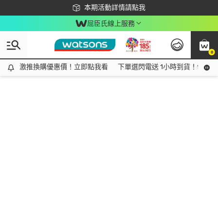
下載app最高回饋$350
本期活動詳情請點我
屈臣氏線上服務
0
激推換購優惠價！立即點我看
激推換購優惠價！立即點我看
下單選閃電送 1小時到貨！領神券