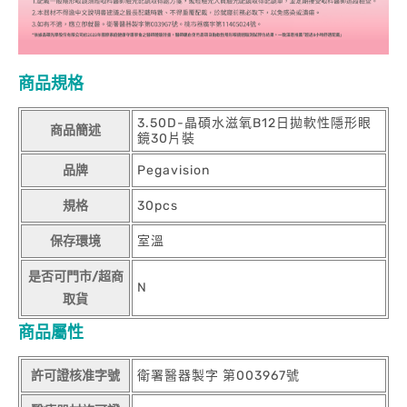
商品規格
3.50D-晶碩水滋氧B12日拋軟性隱形眼
商品簡述
鏡30片裝
品牌
Pegavision
規格
30pcs
保存環境
室溫
是否可門市/超商
N
取貨
商品屬性
許可證核准字號
衛署醫器製字 第003967號