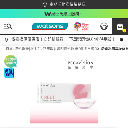
下載app最高回饋$350
本期活動詳情請點我
屈臣氏線上服務
0
激推換購優惠價！立即點我看
激推換購優惠價！立即點我看
下單選閃電送 1小時到貨！領神券
首頁
/
隱形眼鏡[線上訂>門市取]
/
透明隱形眼鏡
/
透明日拋
/
D-晶碩水滋氧B12