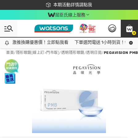
下載app最高回饋$350
本期活動詳情請點我
屈臣氏線上服務
0
激推換購優惠價！立即點我看
激推換購優惠價！立即點我看
下單選閃電送 1小時到貨！領神券
首頁
/
隱形眼鏡[線上訂>門市取]
/
透明隱形眼鏡
/
透明日拋
/
PEGAVISION P