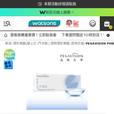
下載app最高回饋$350
本期活動詳情請點我
屈臣氏線上服務
0
激推換購優惠價！立即點我看
激推換購優惠價！立即點我看
下單選閃電送 1小時到貨！領神券
首頁
/
隱形眼鏡[線上訂>門市取]
/
透明隱形眼鏡
/
透明日拋
/
PEGAVISION P