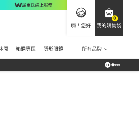
屈臣氏線上服務
0
嗨！您好
我的購物袋
休閒
箱購專區
隱形眼鏡
所有品牌