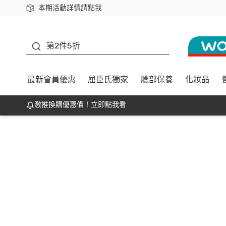
本期活動詳情請點我
下載app最高回饋$350
善存
第2件5折
最新會員優惠
屈臣氏獨家
臉部保養
化妝品
激推換購優惠價！立即點我看