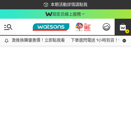
下載app最高回饋$350
本期活動詳情請點我
屈臣氏線上服務
0
激推換購優惠價！立即點我看
激推換購優惠價！立即點我看
下單選閃電送 1小時到貨！領神券