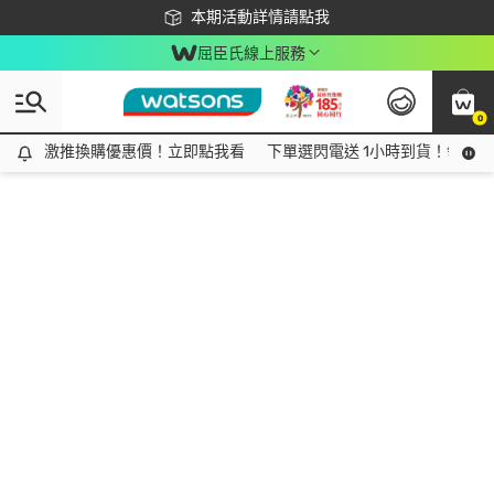
下載app最高回饋$350
本期活動詳情請點我
屈臣氏線上服務
0
激推換購優惠價！立即點我看
激推換購優惠價！立即點我看
下單選閃電送 1小時到貨！領神券