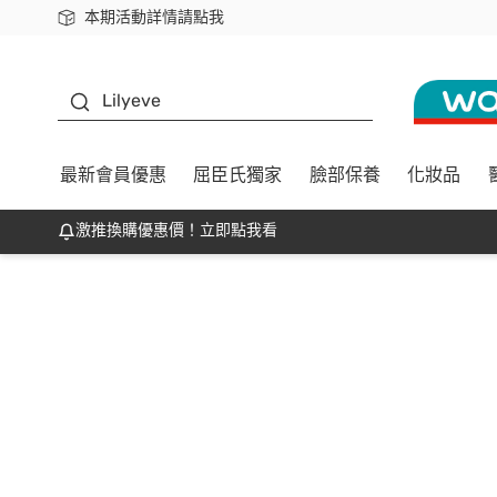
本期活動詳情請點我
下載app最高回饋$350
K beauty
Lilyeve
最新會員優惠
屈臣氏獨家
臉部保養
化妝品
激推換購優惠價！立即點我看