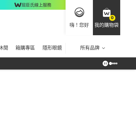
屈臣氏線上服務
0
嗨！您好
我的購物袋
休閒
箱購專區
隱形眼鏡
所有品牌