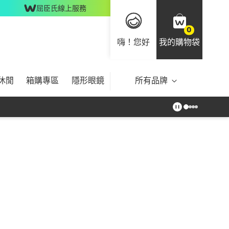
屈臣氏線上服務
0
嗨！您好
我的購物袋
休閒
箱購專區
隱形眼鏡
所有品牌