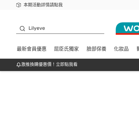
本期活動詳情請點我
下載app最高回饋$350
K beauty
Lilyeve
最新會員優惠
屈臣氏獨家
臉部保養
化妝品
激推換購優惠價！立即點我看