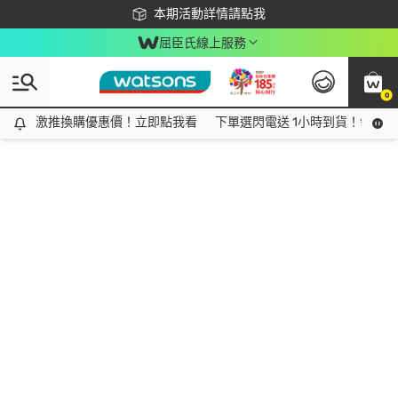
下載app最高回饋$350
本期活動詳情請點我
屈臣氏線上服務
0
激推換購優惠價！立即點我看
激推換購優惠價！立即點我看
下單選閃電送 1小時到貨！領神券