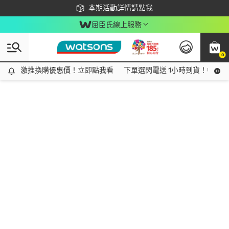
下載app最高回饋$350
本期活動詳情請點我
屈臣氏線上服務
0
激推換購優惠價！立即點我看
激推換購優惠價！立即點我看
下單選閃電送 1小時到貨！領神券