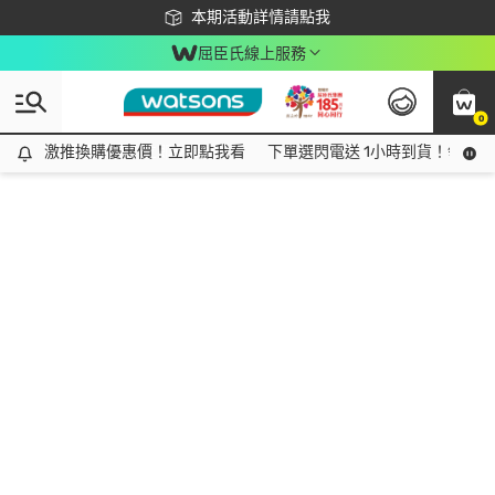
下載app最高回饋$350
本期活動詳情請點我
屈臣氏線上服務
0
激推換購優惠價！立即點我看
激推換購優惠價！立即點我看
下單選閃電送 1小時到貨！領神券