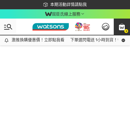
下載app最高回饋$350
本期活動詳情請點我
屈臣氏線上服務
0
激推換購優惠價！立即點我看
激推換購優惠價！立即點我看
下單選閃電送 1小時到貨！領神券