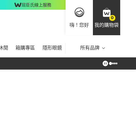
屈臣氏線上服務
0
嗨！您好
我的購物袋
休閒
箱購專區
隱形眼鏡
所有品牌