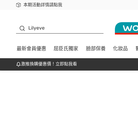
本期活動詳情請點我
下載app最高回饋$350
K beauty
Lilyeve
最新會員優惠
屈臣氏獨家
臉部保養
化妝品
激推換購優惠價！立即點我看