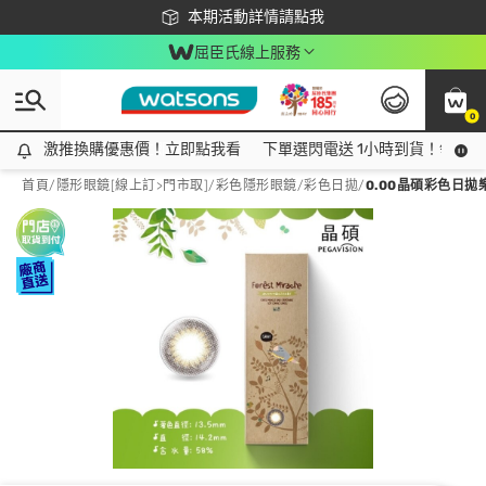
下載app最高回饋$350
本期活動詳情請點我
屈臣氏線上服務
0
激推換購優惠價！立即點我看
激推換購優惠價！立即點我看
下單選閃電送 1小時到貨！領神券
首頁
/
隱形眼鏡[線上訂>門市取]
/
彩色隱形眼鏡
/
彩色日拋
/
0.00晶碩彩色日拋