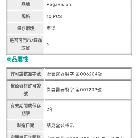
品牌
Pegavision
規格
10 PCS
保存環境
室溫
是否可門市/超商
N
取貨
商品屬性
許可證核准字號
衛署醫器製字 第006204號
醫療器材許可證
衛署醫器製字 第007209號
號
有效期間或保存
2年
期限
製造日期
請見盒裝標示
定期校正之服務