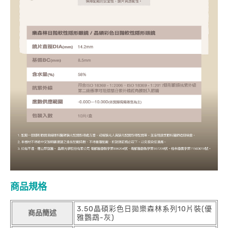
商品規格
3.50晶碩彩色日拋樂森林系列10片裝(優
商品簡述
雅鸚鵡-灰)