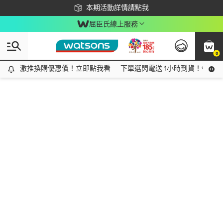
下載app最高回饋$350
本期活動詳情請點我
屈臣氏線上服務
0
激推換購優惠價！立即點我看
激推換購優惠價！立即點我看
下單選閃電送 1小時到貨！領神券