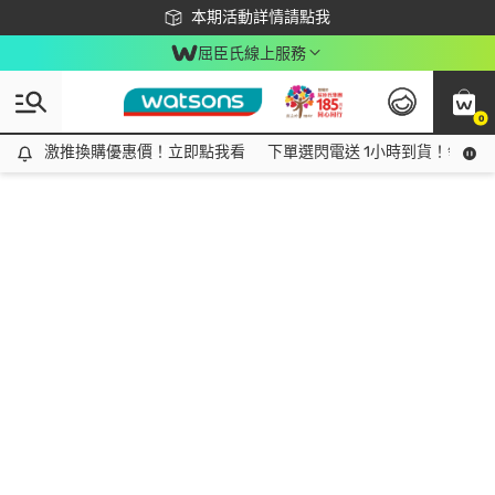
下載app最高回饋$350
本期活動詳情請點我
屈臣氏線上服務
0
激推換購優惠價！立即點我看
激推換購優惠價！立即點我看
下單選閃電送 1小時到貨！領神券