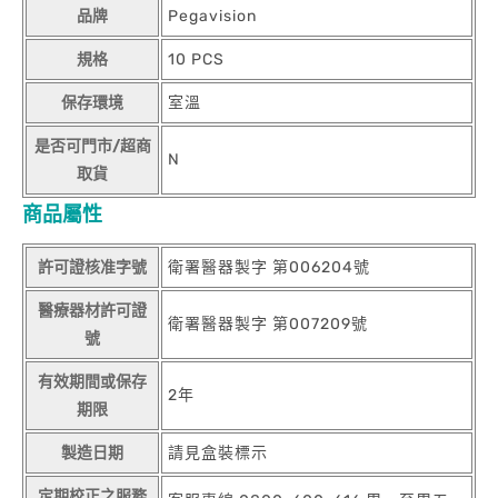
品牌
Pegavision
規格
10 PCS
保存環境
室溫
是否可門市/超商
N
取貨
商品屬性
許可證核准字號
衛署醫器製字 第006204號
醫療器材許可證
衛署醫器製字 第007209號
號
有效期間或保存
2年
期限
製造日期
請見盒裝標示
定期校正之服務