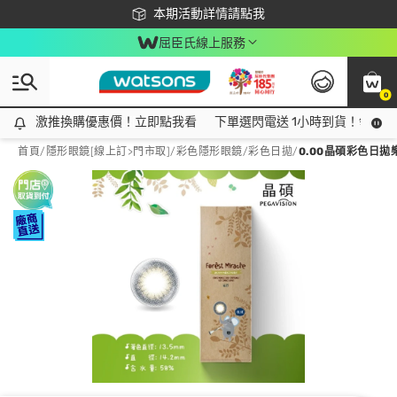
下載app最高回饋$350
本期活動詳情請點我
屈臣氏線上服務
0
激推換購優惠價！立即點我看
激推換購優惠價！立即點我看
下單選閃電送 1小時到貨！領神券
首頁
/
隱形眼鏡[線上訂>門市取]
/
彩色隱形眼鏡
/
彩色日拋
/
0.00晶碩彩色日拋