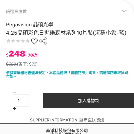
請選擇度數
Pegavision 晶碩光學
4.25晶碩彩色日拋樂森林系列10片裝(沉穩小象-藍)
248
$
78折
$320
(省下: $72)
依據醫療器材管理法規定，本產品僅限「實體門市」銷售，請選擇門市取貨與
付款。
加入購物袋
SUPPLIER INFORMATION :廠商直送資訊
晶澈科技股份有限公司